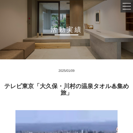
活動実績
会社概要
事業内容
インタビュー
2025/01/09
採用情報
テレビ東京「大久保・川村の温泉タオル♨集め
旅」
活動実績