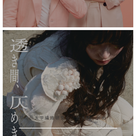
早稲田大学繊維研究会「透き間、仄め
き」